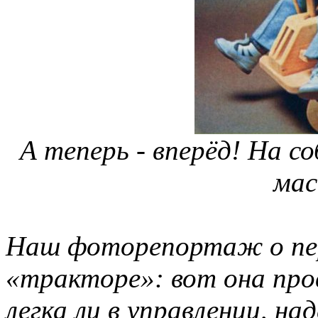
А теперь - вперёд! На с
мас
Наш фоторепортаж о перв
«тракторе»: вот она про
легка ли в управлении, на