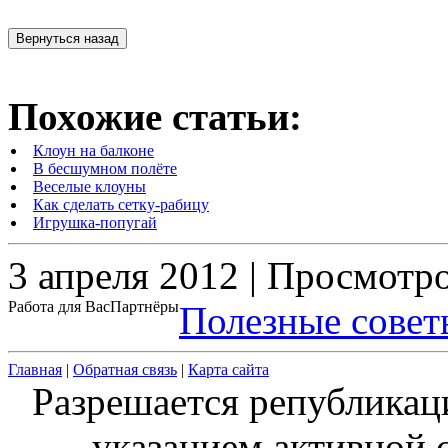
Похожие статьи:
Клоун на балконе
В бесшумном полёте
Веселые клоуны
Как сделать сетку-рабицу
Игрушка-попугай
3 апреля 2012 | Просмотр
Работа для Вас
Партнёры
Полезные совет
Главная
|
Обратная связь
|
Карта сайта
Разрешается републикац
указанием активной с