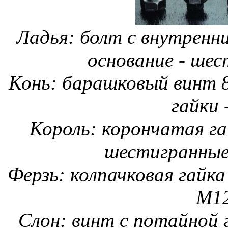
Ладья: болт с внутренн
основание - шес
Конь: барашковый винт 8
гайки 
Король: корончатая га
шестигранные
Ферзь: колпачковая гайка
М12
Слон: винт с потайной 